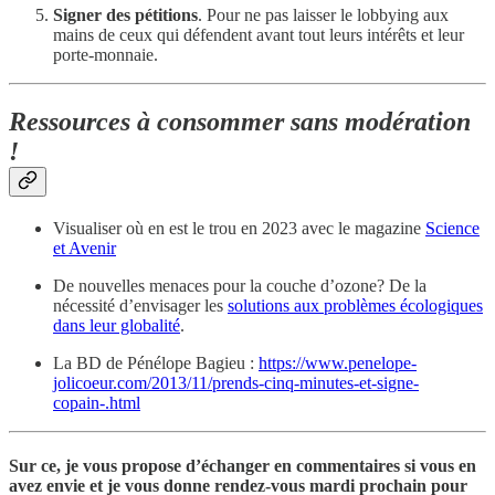
Signer des pétitions
. Pour ne pas laisser le lobbying aux
mains de ceux qui défendent avant tout leurs intérêts et leur
porte-monnaie.
Ressources à consommer sans modération
!
Visualiser où en est le trou en 2023 avec le magazine
Science
et Avenir
De nouvelles menaces pour la couche d’ozone? De la
nécessité d’envisager les
solutions aux problèmes écologiques
dans leur globalité
.
La BD de Pénélope Bagieu :
https://www.penelope-
jolicoeur.com/2013/11/prends-cinq-minutes-et-signe-
copain-.html
Sur ce, je vous propose d’échanger en commentaires si vous en
avez envie et je vous donne rendez-vous mardi prochain pour