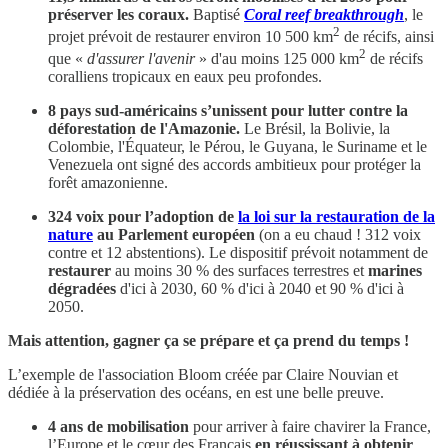
préserver les coraux.
Baptisé
Coral reef breakthrough
, le
2
projet prévoit de restaurer environ 10 500 km
de récifs, ainsi
2
que «
d'assurer l'avenir
» d'au moins 125 000 km
de récifs
coralliens tropicaux en eaux peu profondes.
8 pays sud-américains s’unissent pour lutter contre la
déforestation de l'Amazonie.
Le Brésil, la Bolivie, la
Colombie, l'Équateur, le Pérou, le Guyana, le Suriname et le
Venezuela ont signé des accords ambitieux pour protéger la
forêt amazonienne.
324 voix pour l’adoption de
la loi sur la restauration de la
nature
au Parlement européen
(on a eu chaud ! 312 voix
contre et 12 abstentions). Le dispositif prévoit notamment de
restaurer
au moins 30 % des surfaces terrestres et
marines
dégradées
d'ici à 2030, 60 % d'ici à 2040 et 90 % d'ici à
2050.
Mais attention, gagner ça se prépare et ça prend du temps !
L’exemple de l'association Bloom créée par Claire Nouvian et
dédiée à la préservation des océans, en est une belle preuve.
4 ans de mobilisation
pour arriver à faire chavirer la France,
l’Europe et le cœur des Français
en réussissant à obtenir