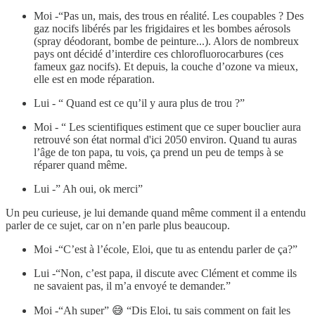
Moi -“Pas un, mais, des trous en réalité. Les coupables ? Des
gaz nocifs libérés par les frigidaires et les bombes aérosols
(spray déodorant, bombe de peinture...). Alors de nombreux
pays ont décidé d’interdire ces chlorofluorocarbures (ces
fameux gaz nocifs). Et depuis, la couche d’ozone va mieux,
elle est en mode réparation.
Lui - “ Quand est ce qu’il y aura plus de trou ?”
Moi - “ Les scientifiques estiment que ce super bouclier aura
retrouvé son état normal d'ici 2050 environ. Quand tu auras
l’âge de ton papa, tu vois, ça prend un peu de temps à se
réparer quand même.
Lui -” Ah oui, ok merci”
Un peu curieuse, je lui demande quand même comment il a entendu
parler de ce sujet, car on n’en parle plus beaucoup.
Moi -“C’est à l’école, Eloi, que tu as entendu parler de ça?”
Lui -“Non, c’est papa, il discute avec Clément et comme ils
ne savaient pas, il m’a envoyé te demander.”
Moi -“Ah super” 😅 “Dis Eloi, tu sais comment on fait les